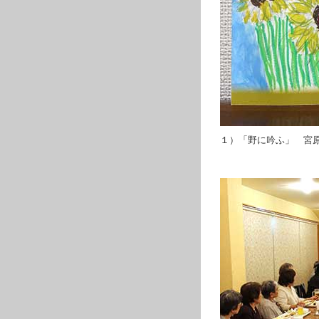
１）「野に吟ふ」 宮