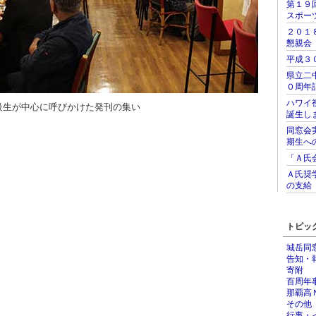
第１９
スポー
２０１
懇親会
平成３
県立二
０周年
ハワイ
級生が中心に呼びかけた発刊の集い
誕生し
同窓会
期生へ
「Ａ氏
Ａ氏奨
の支給
トピッ
城岳同
告知・
寄附
百周年
那覇高
その他
行事・