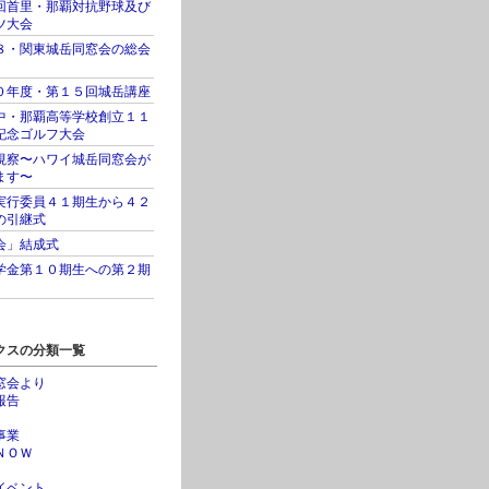
回首里・那覇対抗野球及び
ツ大会
８・関東城岳同窓会の総会
０年度・第１５回城岳講座
中・那覇高等学校創立１１
記念ゴルフ大会
視察〜ハワイ城岳同窓会が
ます〜
実行委員４１期生から４２
の引継式
会」結成式
学金第１０期生への第２期
クスの分類一覧
窓会より
報告
事業
ＮＯＷ
イベント