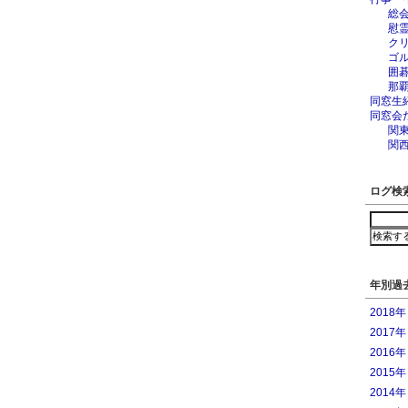
総
慰
ク
ゴ
囲
那
同窓生
同窓会
関
関
ログ検
年別過
2018
2017
2016
2015
2014