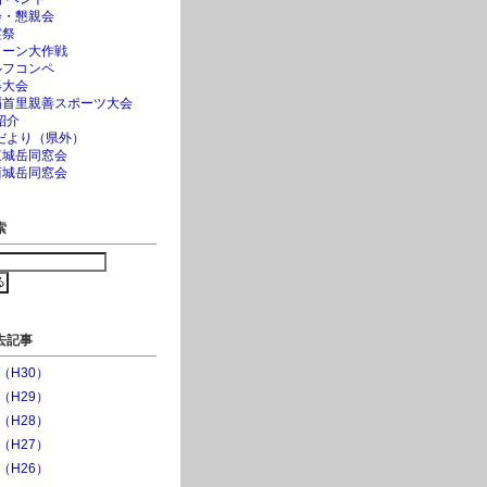
会・懇親会
霊祭
リーン大作戦
ルフコンペ
碁大会
覇首里親善スポーツ大会
紹介
だより（県外）
東城岳同窓会
西城岳同窓会
索
去記事
年（H30）
年（H29）
年（H28）
年（H27）
年（H26）