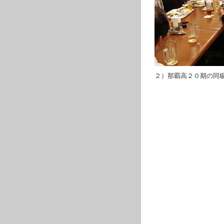
２）那覇高２０期の同