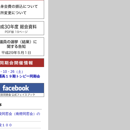
9・10・26（土）
１９期トシビー同期会
事
校同窓会（南燈同窓会）の
校１００