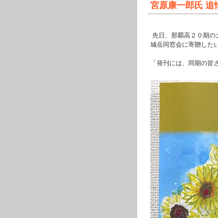
宮原康一郎氏 追
先日、那覇高２０期の
城岳同窓会に寄贈した
「発刊には、同期の皆