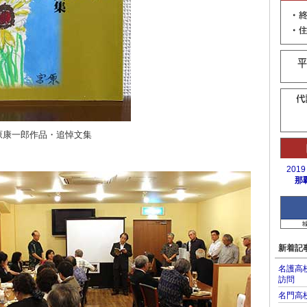
原康一郎作品・追悼文集
201
那覇高
新着記
名護高
訪問
名門高